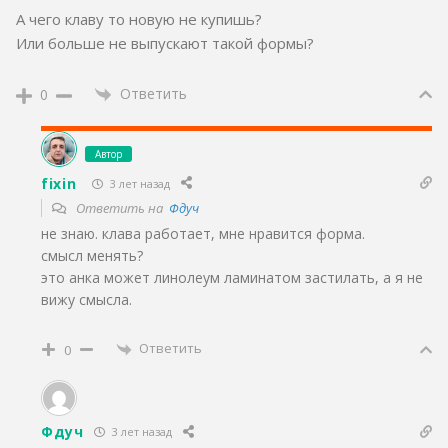
А чего клаву то новую не купишь?
Или больше не выпускают такой формы?
Ответить
0
Автор
fixin
3 лет назад
Ответить на
Фдуч
не знаю. клава работает, мне нравится форма.
смысл менять?
это анка может линолеум ламинатом застилать, а я не
вижу смысла.
Ответить
0
Фдуч
3 лет назад