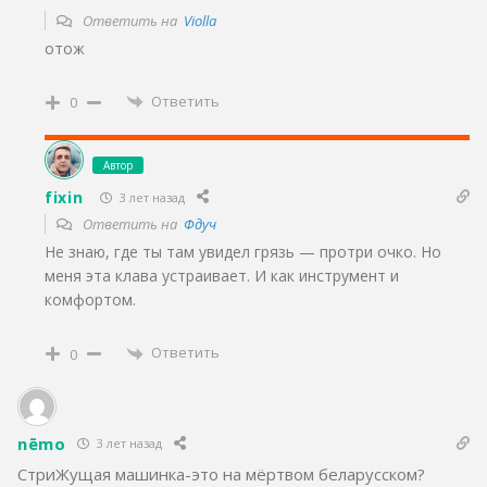
Ответить на
Violla
отож
Ответить
0
Автор
fixin
3 лет назад
Ответить на
Фдуч
Не знаю, где ты там увидел грязь — протри очко. Но
меня эта клава устраивает. И как инструмент и
комфортом.
Ответить
0
nēmo
3 лет назад
СтриЖущая машинка-это на мёртвом беларусском?