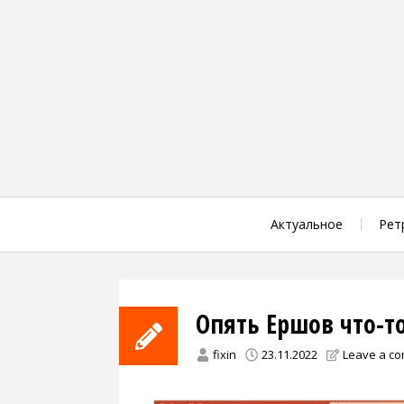
Skip
to
content
Актуальное
Рет
Опять Ершов что-т
fixin
23.11.2022
Leave a c