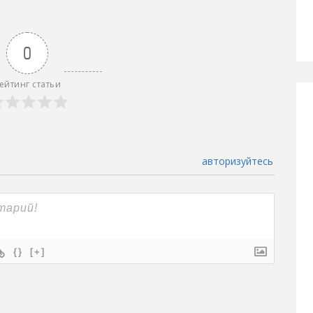
0
ейтинг статьи
авторизуйтесь
{}
[+]