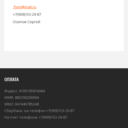
fixin@mail.ru
+7(909)153-29-87
Осипов Сергей
ОПЛАТА
Яндекс: 4100195816684
WMR: 883290290994
WMZ: 667446785248
Сбербанк: на телефон +7(909)153-29-87
На счет телефона: +7(909)153-29-87