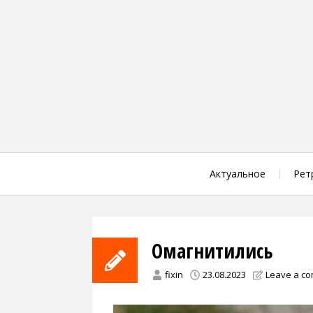
Skip
to
content
Актуальное
Рет
Омагнитились
fixin
23.08.2023
Leave a c