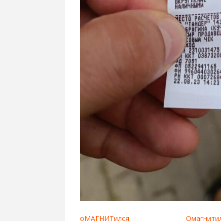
оМАГНИТился
Омагнитил