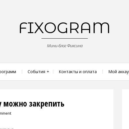
FIXOGRAM
Мини-блог Фиксина
рограмм
События
Контакты и оплата
Мой аккау
у можно закрепить
omment