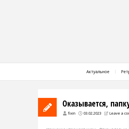
Skip
to
content
Актуальное
Рет
Оказывается, папк
fixin
03.02.2023
Leave a c