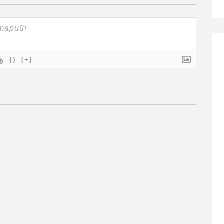
{}
[+]