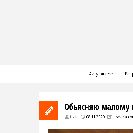
Skip
to
content
Актуальное
Рет
Обьясняю малому 
fixin
08.11.2020
Leave a c