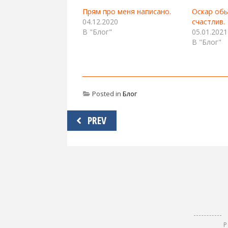
Прям про меня написано.
Оскар обь
04.12.2020
счастлив.
В "Блог"
05.01.2021
В "Блог"
Posted in
Блог
Навигация
PREV
по
записям
Р