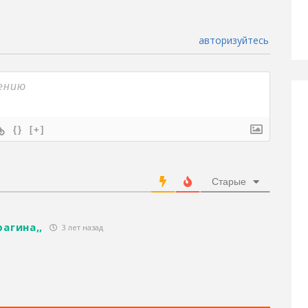
авторизуйтесь
{}
[+]
Старые
агина,,
3 лет назад