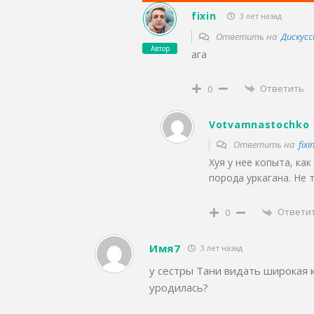
fixin
3 лет назад
Ответить на
Дискусс
Автор
ага
Ответить
0
Votvamnastochko
Ответить на
fixi
Хуя у нее копыта, ка
порода уркагана. Не т
Ответи
0
Имя7
3 лет назад
у сестры Тани видать широкая ко
уродилась?