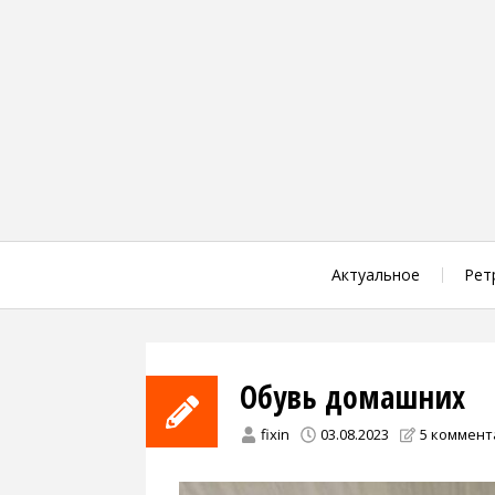
Skip
to
content
Актуальное
Рет
Обувь домашних
fixin
03.08.2023
5 коммен