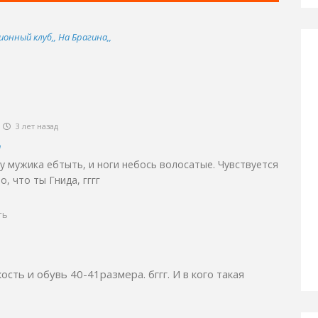
ионный клуб,, На Брагина,,
3 лет назад
n
к у мужика ебтыть, и ноги небось волосатые. Чувствуется
о, что ты Гнида, гггг
ть
сть и обувь 40-41размера. бггг. И в кого такая