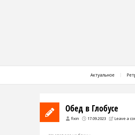
Skip
to
content
Актуальное
Рет
Обед в Глобусе
fixin
17.09.2023
Leave a c