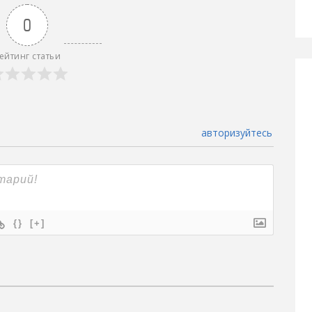
0
ейтинг статьи
авторизуйтесь
{}
[+]