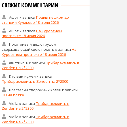
СВЕЖИЕ КОММЕНТАРИИ
Ашот
к записи
Пошли пешком до
станции Куликово 18 июля 2026
Ашот
к записи
На Курортном
проспекте 18 июля 2026
Похотливый дед с трудом
сдерживающий свою похоть
к записи
На
Курортном проспекте 18 июля 2026
ФистингТВ
к записи
Прибарахлились в
Zenden на 2*2300
Кто вам нужен
к записи
Прибарахлились в Zenden на 2*2300
Властелин творожных колец
к записи
ПП на пляже
Violla
к записи
Прибарахлились в
Zenden на 2*2300
Violla
к записи
Прибарахлились в
Zenden на 2*2300