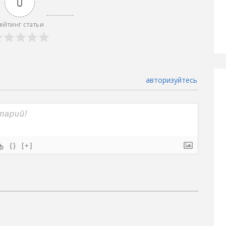
0
ейтинг статьи
авторизуйтесь
{}
[+]