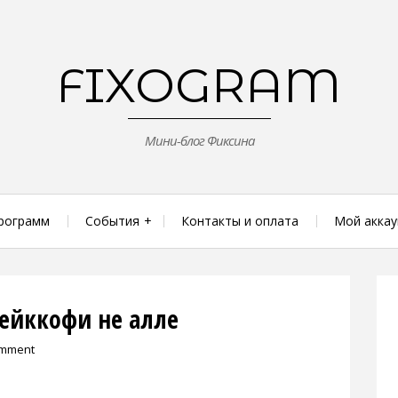
FIXOGRAM
Мини-блог Фиксина
рограмм
События
Контакты и оплата
Мой аккау
ейккофи не алле
omment