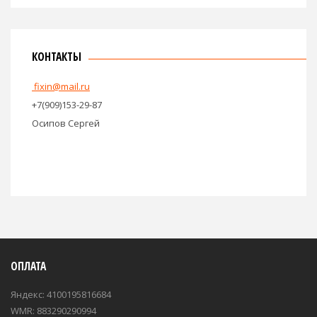
КОНТАКТЫ
fixin@mail.ru
+7(909)153-29-87
Осипов Сергей
ОПЛАТА
Яндекс: 4100195816684
WMR: 883290290994