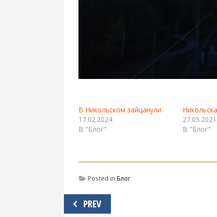
В Никольском зайцанули
Никольск
17.02.2024
27.05.2021
В "Блог"
В "Блог"
Posted in
Блог
Навигация
PREV
по