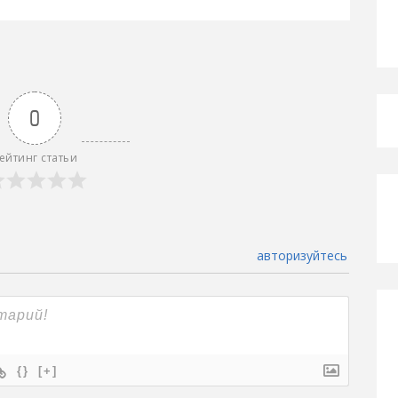
0
ейтинг статьи
авторизуйтесь
{}
[+]