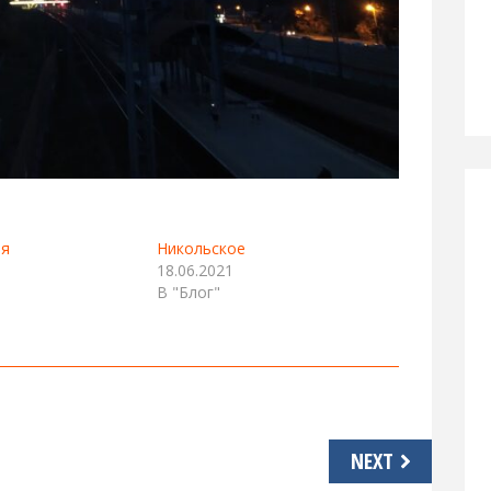
ая
Никольское
18.06.2021
В "Блог"
NEXT