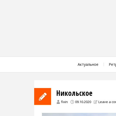
Skip
to
content
Актуальное
Рет
Никольское
fixin
09.10.2020
Leave a c