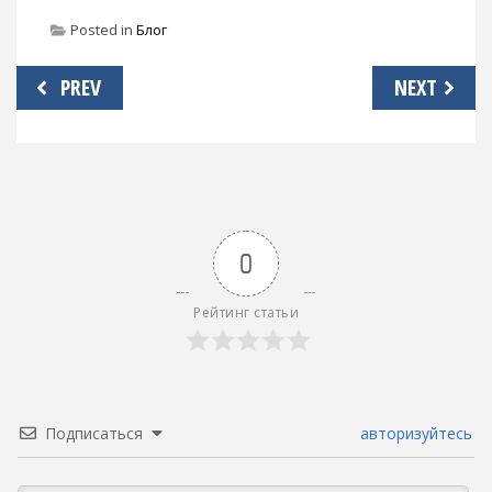
Posted in
Блог
Навигация
PREV
NEXT
по
записям
0
Рейтинг статьи
Подписаться
авторизуйтесь