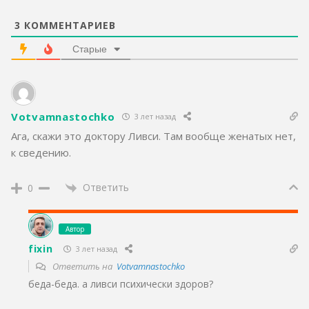
3
КОММЕНТАРИЕВ
Старые
Votvamnastochko
3 лет назад
Ага, скажи это доктору Ливси. Там вообще женатых нет,
к сведению.
Ответить
0
Автор
fixin
3 лет назад
Ответить на
Votvamnastochko
беда-беда. а ливси психически здоров?