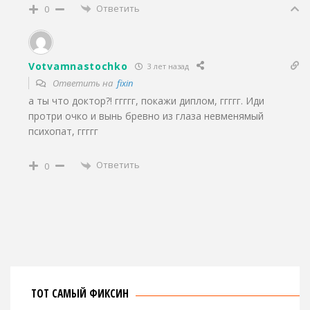
Ответить
0
Votvamnastochko
3 лет назад
Ответить на
fixin
а ты что доктор?! ггггг, покажи диплом, ггггг. Иди
протри очко и вынь бревно из глаза невменямый
психопат, ггггг
Ответить
0
ТОТ САМЫЙ ФИКСИН