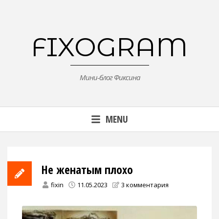
Skip
to
content
FIXOGRAM
Мини-блог Фиксина
MENU
Не женатым плохо
fixin
11.05.2023
3 комментария