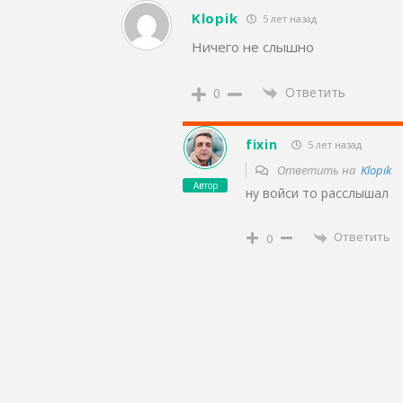
Klopik
5 лет назад
Ничего не слышно
Ответить
0
fixin
5 лет назад
Ответить на
Klopik
Автор
ну войси то расслышал
Ответить
0