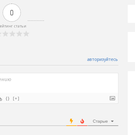
0
ейтинг статьи
авторизуйтесь
{}
[+]
Старые