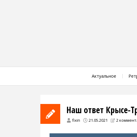
Skip
to
content
Актуальное
Рет
Наш ответ Крысе-Т
fixin
21.05.2021
2 коммент