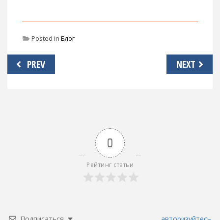
Posted in
Блог
Навигация
PREV
NEXT
по
записям
0
Рейтинг статьи
Подписаться
авторизуйтесь