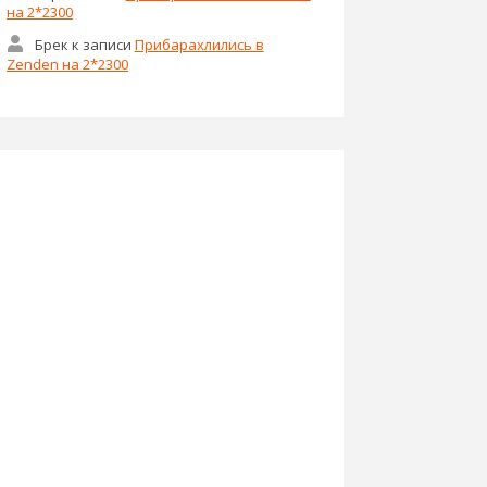
на 2*2300
Брек
к записи
Прибарахлились в
Zenden на 2*2300