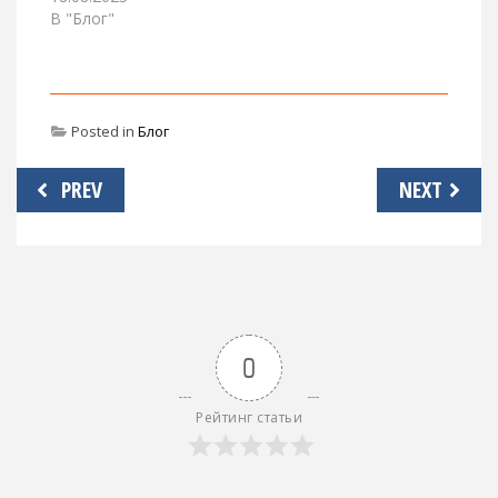
В "Блог"
Posted in
Блог
Навигация
PREV
NEXT
по
записям
0
Рейтинг статьи