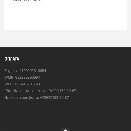
ОПЛАТА
Яндекс: 4100195816684
WMR: 883290290994
WMZ: 667446785248
Сбербанк: на телефон +7(909)153-29-87
На счет телефона: +7(909)153-29-87