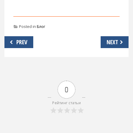
Posted in
Блог
Навигация
PREV
NEXT
по
записям
0
Рейтинг статьи