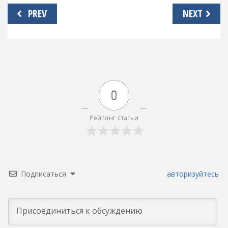
Навигация
PREV
NEXT
по
записям
0
Рейтинг статьи
Подписаться
авторизуйтесь