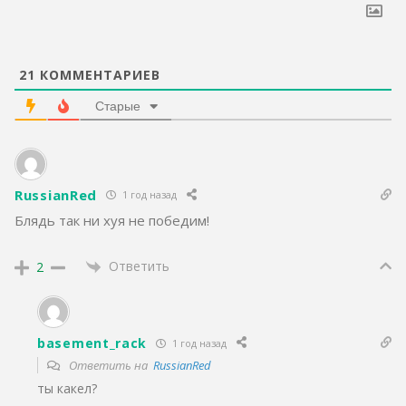
21
КОММЕНТАРИЕВ
Старые
RussianRed
1 год назад
Блядь так ни хуя не победим!
Ответить
2
basement_rack
1 год назад
Ответить на
RussianRed
ты какел?