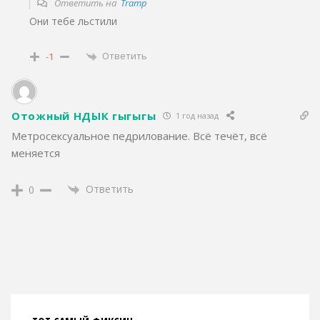
Ответить на
Tramp
Они тебе льстили
Ответить
-1
Отожный НДЫК гыгыгы
1 год назад
Метросексуальное педрилование. Всё течёт, всё
меняется
Ответить
0