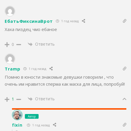
ЕбатьФиксинаВрот
1 год назад
Хаха пиздец чмо ебаное
Ответить
0
Tramp
1 год назад
Помню в юности знакомые девушки говорили , что
очень им нравится сперма как маска для лица, попробуй!
Ответить
1
Автор
fixin
1 год назад