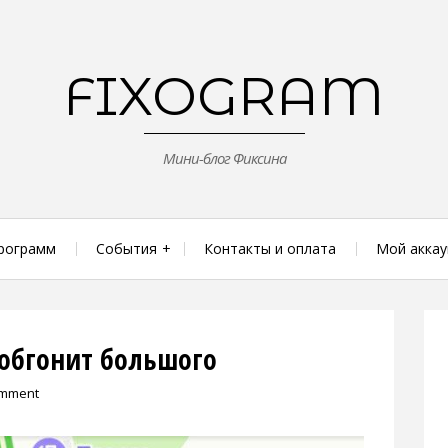
FIXOGRAM
Мини-блог Фиксина
рограмм
События
Контакты и оплата
Мой аккау
обгонит большого
omment