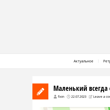
Skip
to
content
Актуальное
Рет
Маленький всегда 
fixin
22.07.2023
Leave a c