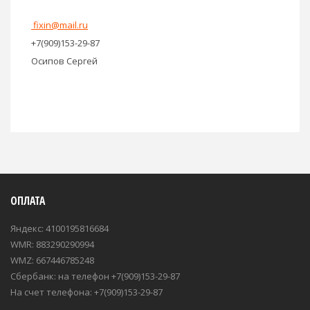
fixin@mail.ru
+7(909)153-29-87
Осипов Сергей
ОПЛАТА
Яндекс: 4100195816684
WMR: 883290290994
WMZ: 667446785248
Сбербанк: на телефон +7(909)153-29-87
На счет телефона: +7(909)153-29-87