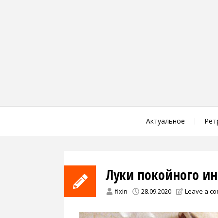
Skip
to
content
Актуальное
Рет
Луки покойного и
fixin
28.09.2020
Leave a c