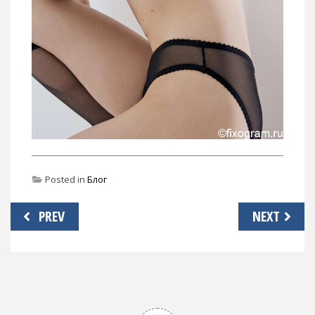
Posted in
Блог
Навигация
PREV
NEXT
по
записям