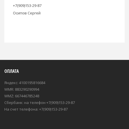
+7(909)153-29-87
Осипов Сергей
ОПЛАТА
Яндекс: 4100195816684
WMR: 883290290994
WMZ: 667446785248
Сбербанк: на телефон +7(909)153-29-87
На счет телефона: +7(909)153-29-87