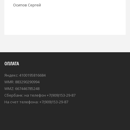
Осипов Сергей
ОПЛАТА
Яндекс: 4100195816684
WMR: 883290290994
WMZ: 667446785248
Сбербанк: на телефон +7(909)153-29-87
На счет телефона: +7(909)153-29-87