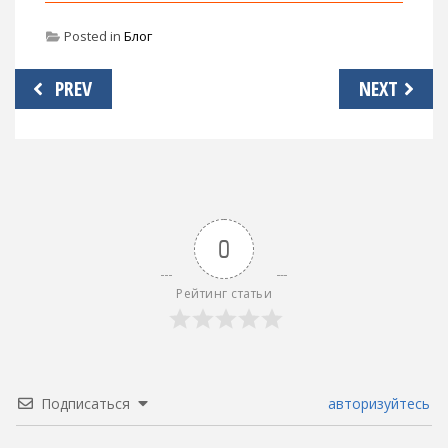
Posted in
Блог
Навигация
PREV
NEXT
по
записям
0
Рейтинг статьи
Подписаться
авторизуйтесь