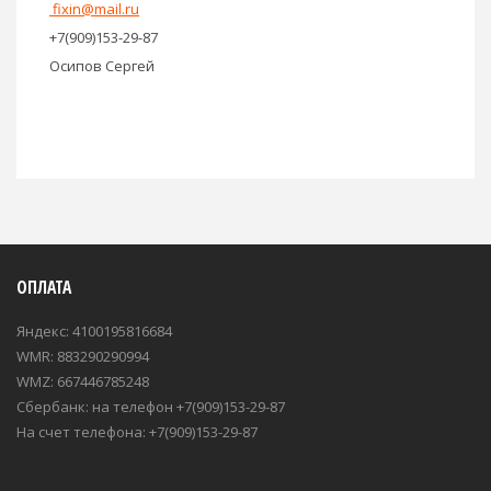
fixin@mail.ru
+7(909)153-29-87
Осипов Сергей
ОПЛАТА
Яндекс: 4100195816684
WMR: 883290290994
WMZ: 667446785248
Сбербанк: на телефон +7(909)153-29-87
На счет телефона: +7(909)153-29-87