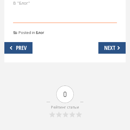
В "Блог"
Posted in
Блог
Навигация
PREV
NEXT
по
записям
0
Рейтинг статьи