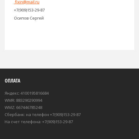
fixin@mail.ru
+7(909)153-29-87
Осипов Сергей
ОПЛАТА
Яндекс: 4100195816684
WMR: 883290290994
WMZ: 667446785248
Сбербанк: на телефон +7(909)153-29-87
На счет телефона: +7(909)153-29-87