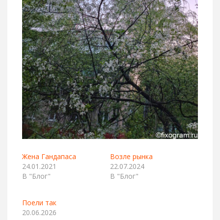
Жена Гандапаса
Возле рынка
24.01.2021
22.07.2024
В "Блог"
В "Блог"
Поели так
20.06.2026