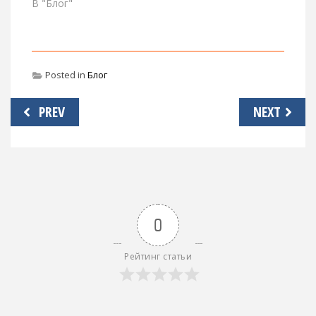
В "Блог"
Posted in
Блог
Навигация
PREV
NEXT
по
записям
0
Рейтинг статьи