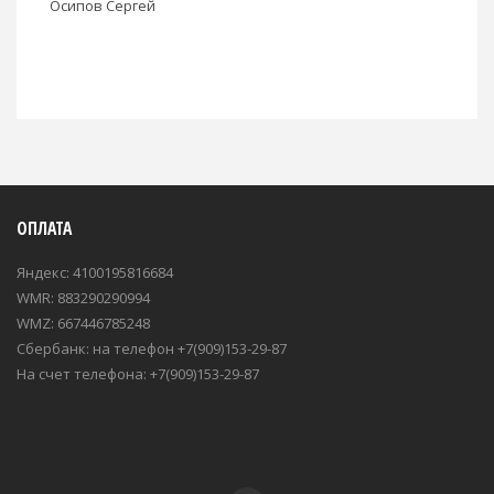
Осипов Сергей
ОПЛАТА
Яндекс: 4100195816684
WMR: 883290290994
WMZ: 667446785248
Сбербанк: на телефон +7(909)153-29-87
На счет телефона: +7(909)153-29-87