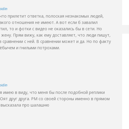
oidin
, что прилетит ответка, полоская незнакомых людей,
какого отношения не имеют. А вот если б завалил
тил, то и фотки с видео не оказались бы в сети. Но
 жену. Прям вижу, как ему доставляет, что люди пишут,
 сравнении с ней. В сравнении может и да. Но по факту
 ёбычем и гнилыми потрохами.
oidin
я имею в виду, что меня бы после подобной реплики
Оят друг друга. РМ со своей стороны именно в прямом
о высказала про шалашню