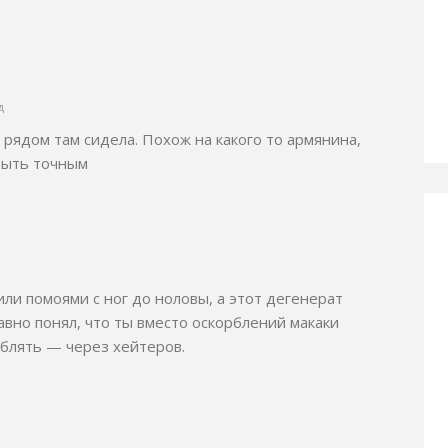
д
 рядом там сидела. Похож на какого то армянина,
 быть точным
ли помоями с ног до ноловы, а этот дегенерат
вно понял, что ты вместо оскорблений макаки
рблять — через хейтеров.