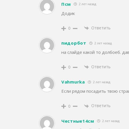
Псм
2 лет назад
Додик
Ответить
0
пидорбот
2 лет назад
на слайде какой то долбоеб. д
Ответить
0
Vahmurka
2 лет назад
Если рядом посадить твою страш
Ответить
0
Честные14см
2 лет назад