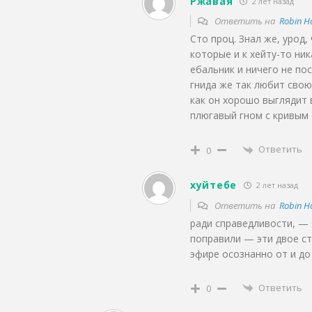
Ржавая
2 лет назад
Ответить на
Robin H
Сто проц. Знал же, урод
которые и к хейту-то ни
ебальник и ничего не пос
гнида же так любит свою
как он хорошо выглядит в
плюгавый гном с кривым
Ответить
0
хуйтебе
2 лет назад
Ответить на
Robin H
ради справедливости, — 
поправили — эти двое ст
эфире осознанно от и д
Ответить
0