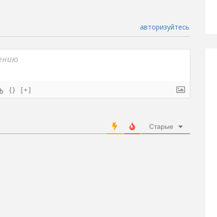
авторизуйтесь
{}
[+]
Старые