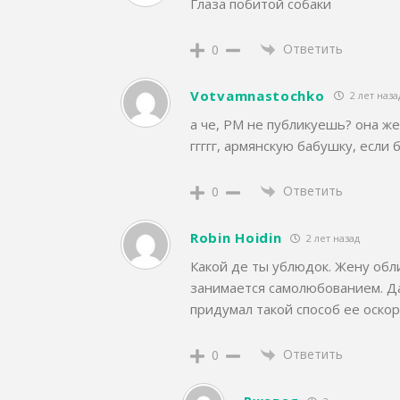
Глаза побитой собаки
Ответить
0
Votvamnastochko
2 лет наза
а че, РМ не публикуешь? она же
ггггг, армянскую бабушку, если
Ответить
0
Robin Hoidin
2 лет назад
Какой де ты ублюдок. Жену обли
занимается самолюбованием. Да
придумал такой способ ее оско
Ответить
0