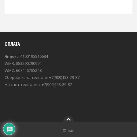
ОПЛАТА
Яндекс: 4100195816684
WMR: 883290290994
WMZ: 667446785248
Сбербанк: на телефон +7(909)153-29-87
На счет телефона: +7(909)153-29-87
©fixin