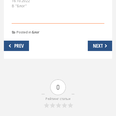
16.10.2022
В "Блог"
Posted in
Блог
Навигация
PREV
NEXT
по
записям
0
Рейтинг статьи