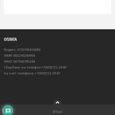
ОПЛАТА
Яндекс: 4100195816684
WMR: 883290290994
WMZ: 667446785248
Сбербанк: на телефон +7(909)153-29-87
На счет телефона: +7(909)153-29-87
©fixin