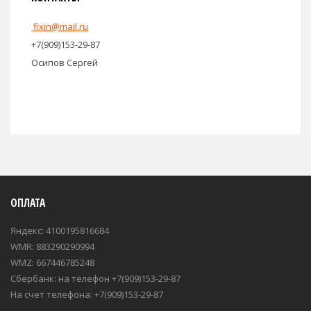
fixin@mail.ru
+7(909)153-29-87
Осипов Сергей
ОПЛАТА
Яндекс: 4100195816684
WMR: 883290290994
WMZ: 667446785248
Сбербанк: на телефон +7(909)153-29-87
На счет телефона: +7(909)153-29-87