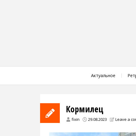
Skip
to
content
Актуальное
Рет
Кормилец
fixin
29.08.2023
Leave a c