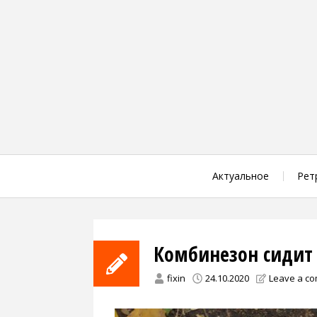
Skip
to
content
Актуальное
Рет
Комбинезон сидит
fixin
24.10.2020
Leave a c