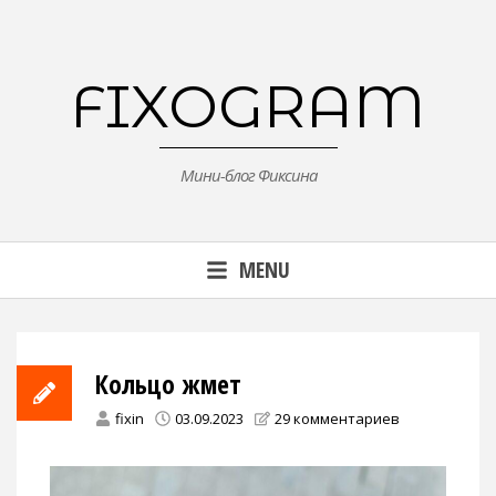
Skip
to
content
FIXOGRAM
Мини-блог Фиксина
MENU
Кольцо жмет
fixin
03.09.2023
29 комментариев