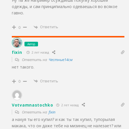
Ну ты же например осуждаешь покупку хорошей
одежды, и сам принципиально одеваешься во всякое
гавно.
Ответить
0
Автор
fixin
2 лет назад
Ответить на
Честные14см
нет такого.
Ответить
0
Votvamnastochko
2 лет назад
Ответить на
fixin
а нахуя ты его купил? и как ты так купил, тупорылая
макака, что он даже тебе на мизинец не налезает? или