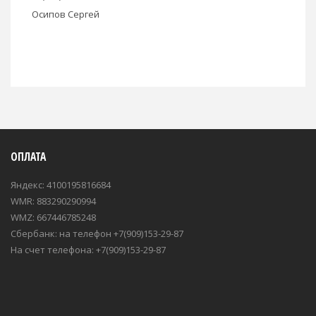
Осипов Сергей
ОПЛАТА
Яндекс: 4100195816684
WMR: 883290290994
WMZ: 667446785248
Сбербанк: на телефон +7(909)153-29-87
На счет телефона: +7(909)153-29-87