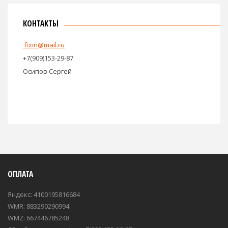
КОНТАКТЫ
fixin@mail.ru
+7(909)153-29-87
Осипов Сергей
ОПЛАТА
Яндекс: 4100195816684
WMR: 883290290994
WMZ: 667446785248