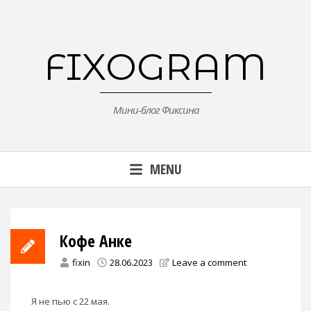
Skip
to
content
FIXOGRAM
Мини-блог Фиксина
MENU
Кофе Анке
fixin
28.06.2023
Leave a comment
Я не пью с 22 мая.