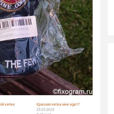
той кепке
Красная кепка мне идет?
25.03.2023