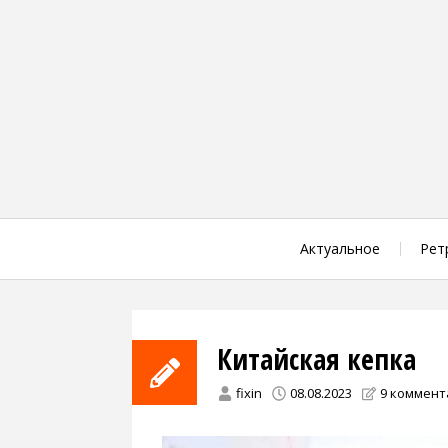
Skip
to
content
Актуальное
Рет
Китайская кепка
fixin
08.08.2023
9 коммен