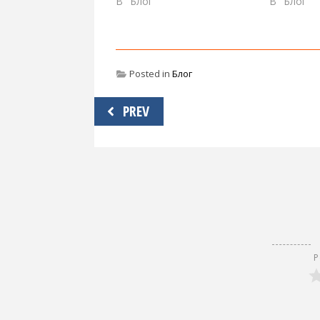
В "Блог"
В "Блог"
Posted in
Блог
Навигация
PREV
по
записям
Р