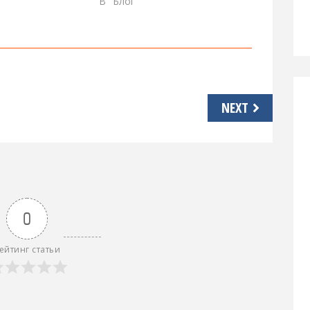
В "Блог"
NEXT
0
ейтинг статьи