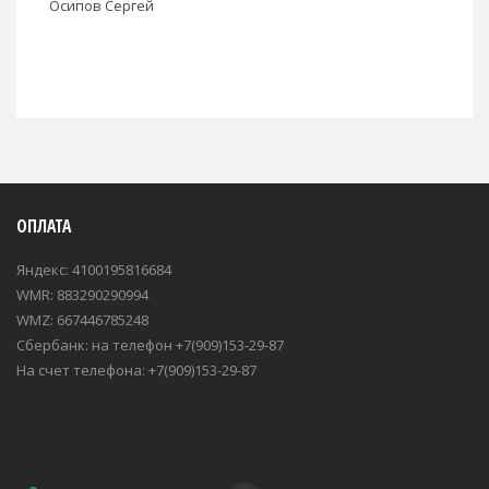
Осипов Сергей
ОПЛАТА
Яндекс: 4100195816684
WMR: 883290290994
WMZ: 667446785248
Сбербанк: на телефон +7(909)153-29-87
На счет телефона: +7(909)153-29-87