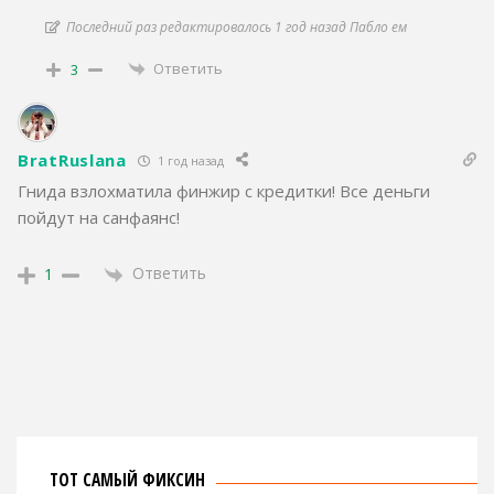
Последний раз редактировалось 1 год назад Пабло ем
Ответить
3
BratRuslana
1 год назад
Гнида взлохматила финжир с кредитки! Все деньги
пойдут на санфаянс!
Ответить
1
ТОТ САМЫЙ ФИКСИН