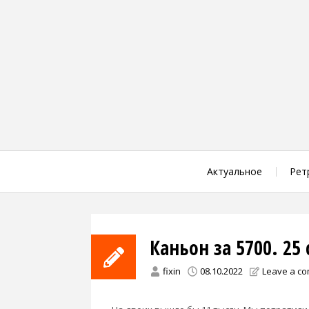
Skip
to
content
Актуальное
Рет
Каньон за 5700. 25
fixin
08.10.2022
Leave a c