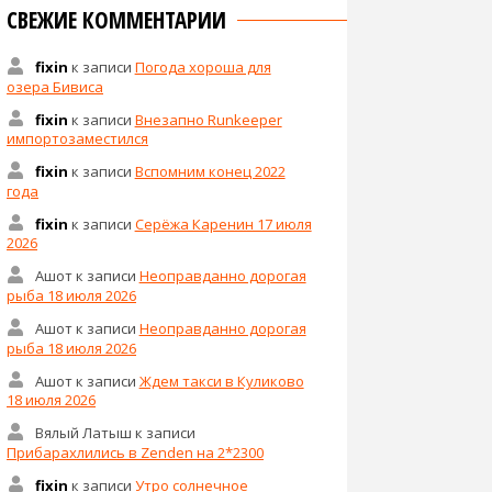
СВЕЖИЕ КОММЕНТАРИИ
fixin
к записи
Погода хороша для
озера Бивиса
fixin
к записи
Внезапно Runkeeper
импортозаместился
fixin
к записи
Вспомним конец 2022
года
fixin
к записи
Серёжа Каренин 17 июля
2026
Ашот
к записи
Неоправданно дорогая
рыба 18 июля 2026
Ашот
к записи
Неоправданно дорогая
рыба 18 июля 2026
Ашот
к записи
Ждем такси в Куликово
18 июля 2026
Вялый Латыш
к записи
Прибарахлились в Zenden на 2*2300
fixin
к записи
Утро солнечное