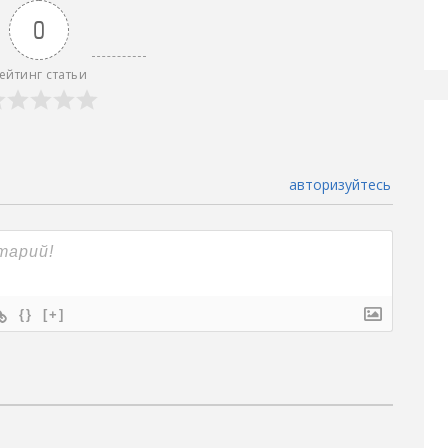
0
ейтинг статьи
авторизуйтесь
{}
[+]