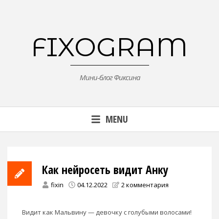
Skip
to
content
FIXOGRAM
Мини-блог Фиксина
MENU
Как нейросеть видит Анку
fixin
04.12.2022
2 комментария
Видит как Мальвину — девочку с голубыми волосами!