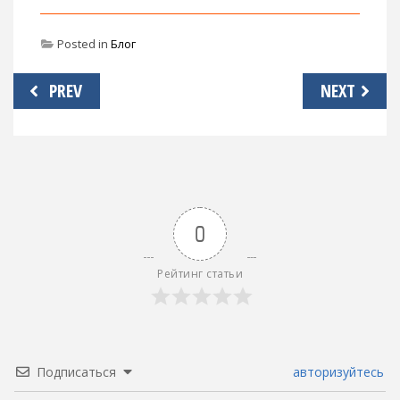
Posted in
Блог
Навигация
PREV
NEXT
по
записям
0
Рейтинг статьи
Подписаться
авторизуйтесь