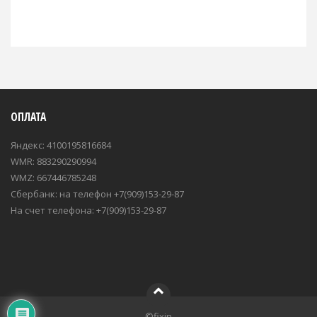
ОПЛАТА
Яндекс: 4100195816684
WMR: 883290290994
WMZ: 667446785248
Сбербанк: на телефон +7(909)153-29-87
На счет телефона: +7(909)153-29-87
©fixin