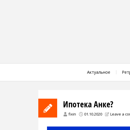
Skip
to
content
Актуальное
Рет
Ипотека Анке?
fixin
01.10.2020
Leave a c