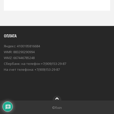
ОПЛАТА
Яндекс: 4100195816684
WMR: 883290290994
WMZ: 667446785248
Сбербанк: на телефон +7(909)153-29-87
На счет телефона: +7(909)153-29-87
©fixin