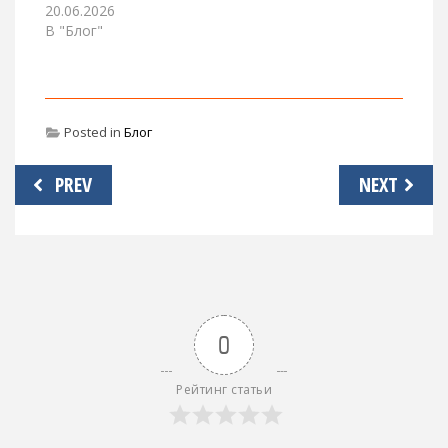
20.06.2026
В "Блог"
Posted in
Блог
Навигация
PREV
NEXT
по
записям
0
Рейтинг статьи