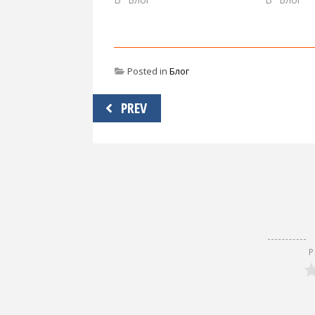
Posted in
Блог
Навигация
PREV
по
записям
Р