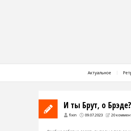
Skip
to
content
Актуальное
Рет
И ты Брут, о Брэде?
fixin
09.07.2023
20 коммен