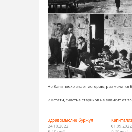
Но Ваня плохо знает историю, раз молится 
И кстати, счастье стариков не зависит от т
Здравомыслие буржуя
Капитализ
24.10.2022
01.09.2022
В "Блог"
В "Блог"