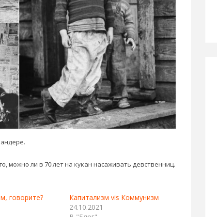
Бандере.
ого, можно ли в 70 лет на кукан насаживать девственниц.
м, говорите?
Капитализм vis Коммунизм
24.10.2021
В "Блог"