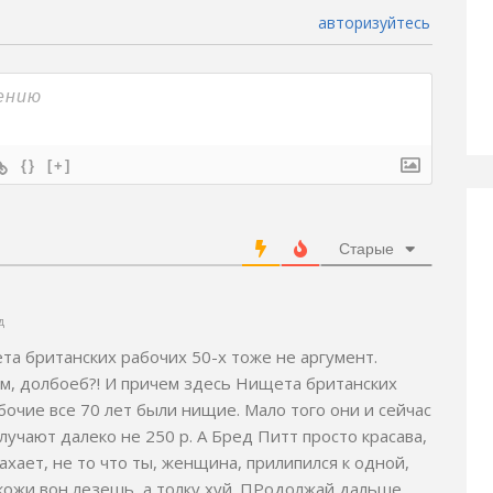
авторизуйтесь
{}
[+]
Старые
д
та британских рабочих 50-х тоже не аргумент.
м, долбоеб?! И причем здесь Нищета британских
абочие все 70 лет были нищие. Мало того они и сейчас
лучают далеко не 250 р. А Бред Питт просто красава,
рахает, не то что ты, женщина, прилипился к одной,
из кожи вон лезешь, а толку хуй. ПРодолжай дальше,