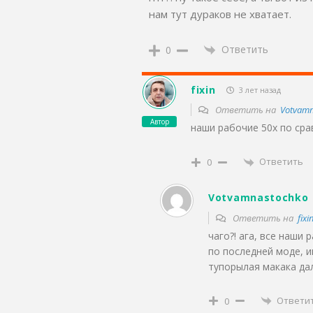
нам тут дураков не хватает.
Ответить
0
fixin
3 лет назад
Ответить на
Votvamn
Автор
наши рабочие 50х по сра
Ответить
0
Votvamnastochko
Ответить на
fixi
чаго?! ага, все наши
по последней моде, и
тупорылая макака дал
Ответи
0