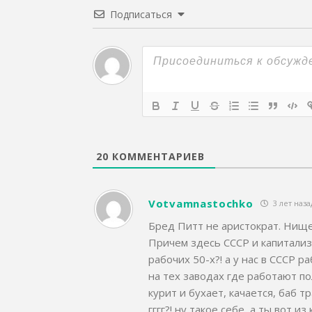
Подписаться
20
КОММЕНТАРИЕВ
Votvamnastochko
3 лет наза
Бред Питт не аристократ. Нище
Причем здесь СССР и капитализ
рабочих 50-х?! а у нас в СССР р
на тех заводах где работают по
курит и бухает, качается, баб т
гггг?! ну такое себе, а ты вот 