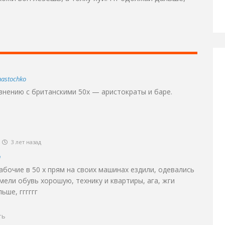
astochko
внению с британскими 50х — аристократы и баре.
3 лет назад
n
 рабочие в 50 х прям на своих машинах ездили, одевались
мели обувь хорошую, технику и квартиры, ага, жги
ьше, гггггг
ть