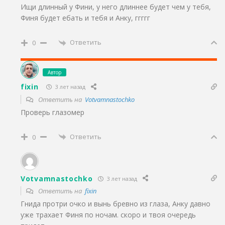
Ищи длинный у Фини, у него длиннее будет чем у тебя,
Финя будет ебать и тебя и Анку, ггггг
Ответить
0
Автор
fixin
3 лет назад
Ответить на
Votvamnastochko
Проверь глазомер
Ответить
0
Votvamnastochko
3 лет назад
Ответить на
fixin
Гнида протри очко и вынь бревно из глаза, Анку давно
уже трахает Финя по ночам. скоро и твоя очередь