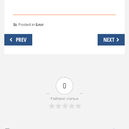
Posted in
Блог
Навигация
PREV
NEXT
по
записям
0
Рейтинг статьи