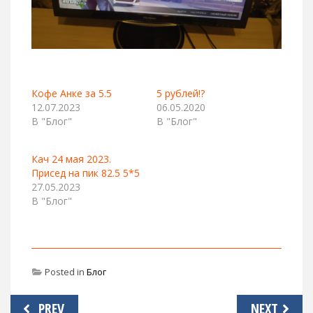
Кофе Анке за 5.5
5 рублей!?
12.07.2023
06.05.2020
В "Блог"
В "Блог"
Кач 24 мая 2023.
Присед на пик 82.5 5*5
27.05.2023
В "Блог"
Posted in
Блог
Навигация
PREV
NEXT