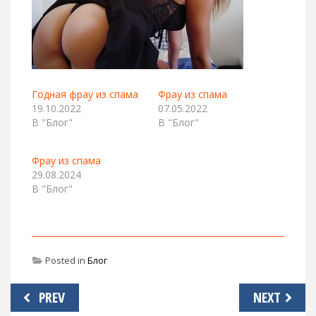
Годная фрау из спама
Фрау из спама
19.10.2022
07.05.2022
В "Блог"
В "Блог"
Фрау из спама
29.08.2024
В "Блог"
Posted in
Блог
Навигация
PREV
NEXT
по