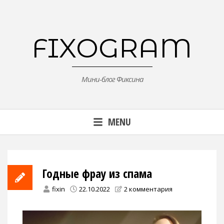
Skip
to
content
FIXOGRAM
Мини-блог Фиксина
MENU
Годные фрау из спама
fixin
22.10.2022
2 комментария