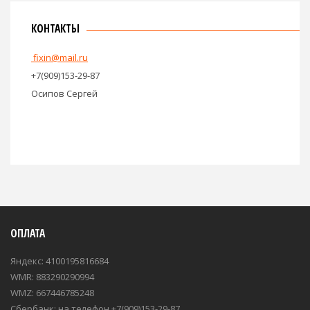
КОНТАКТЫ
fixin@mail.ru
+7(909)153-29-87
Осипов Сергей
ОПЛАТА
Яндекс: 4100195816684
WMR: 883290290994
WMZ: 667446785248
Сбербанк: на телефон +7(909)153-29-87